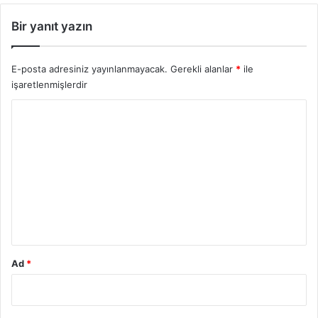
Bir yanıt yazın
E-posta adresiniz yayınlanmayacak.
Gerekli alanlar
*
ile
işaretlenmişlerdir
Y
o
r
u
m
*
Ad
*