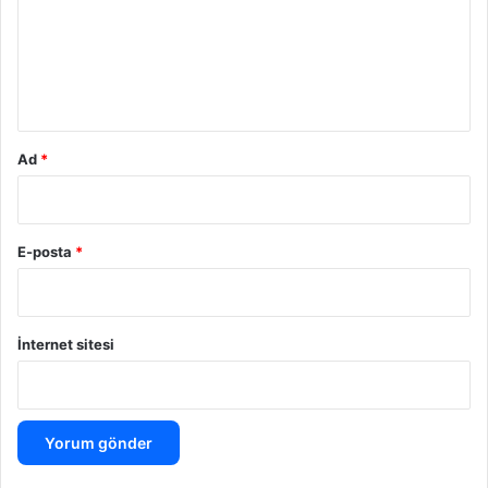
u
m
*
Ad
*
E-posta
*
İnternet sitesi