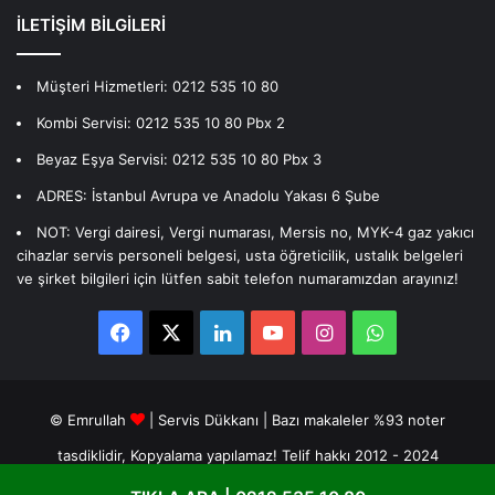
İLETİŞİM BİLGİLERİ
Müşteri Hizmetleri:
0212 535 10 80
Kombi Servisi:
0212 535 10 80
Pbx 2
Beyaz Eşya Servisi:
0212 535 10 80
Pbx 3
ADRES: İstanbul Avrupa ve Anadolu Yakası 6 Şube
NOT: Vergi dairesi, Vergi numarası, Mersis no, MYK-4 gaz yakıcı
cihazlar servis personeli belgesi, usta öğreticilik, ustalık belgeleri
ve şirket bilgileri için lütfen sabit telefon numaramızdan arayınız!
Facebook
X
LinkedIn
YouTube
Instagram
WhatsApp
© Emrullah
| Servis Dükkanı | Bazı makaleler %93 noter
tasdiklidir, Kopyalama yapılamaz! Telif hakkı 2012 - 2024
Hakkımızda
Yasal uyarı
Gizlilik sözleşmesi
İletişim