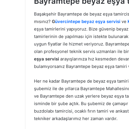
Bayramtepe beyaz eşya t
Başakşehir Bayramtepe de beyaz eşya tamircisi
mısınız?
G
üvercintepe beyaz eşya servisi
ve
eşya tamirlerini yapıyoruz. Bize güvenip beyaz 
tamirlerinin de yapılması için istekte bulunara
uygun fiyatlar ile hizmet veriyoruz. Bayramtep
olan profesyonel teknik servis uzmanları ile birl
eşya servisi
arayışlarınıza hız kesmeden devam
bulamıyorsanız Bayramtepe beyaz eşya tamiri ve 
Her ne kadar Bayramtepe de beyaz eşya tamirini
şubemiz ile de yıllarca Bayramtepe Mahallesinde
ve Bayramtepe den uzak yerlere beyaz eşya tam
isminde bir şube açtık. Bu şubemiz de çamaşır m
buzdolabı tamircisi, ocaklı fırın tamiri ve anka
tekniker arkadaşlarımız her zaman vardır.