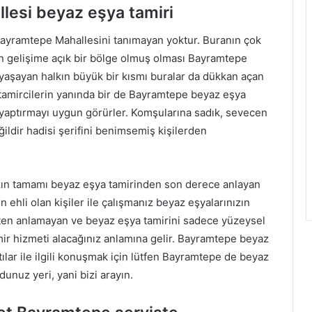
lesi beyaz eşya tamiri
Bayramtepe Mahallesini tanımayan yoktur. Buranın çok
ın gelişime açık bir bölge olmuş olması Bayramtepe
yaşayan halkın büyük bir kısmı buralar da dükkan açan
k tamircilerin yanında bir de Bayramtepe beyaz eşya
r yaptırmayı uygun görürler. Komşularına sadık, sevecen
ldir hadisi şerifini benimsemiş kişilerden
zın tamamı beyaz eşya tamirinden son derece anlayan
n ehli olan kişiler ile çalışmanız beyaz eşyalarınızın
ten anlamayan ve beyaz eşya tamirini sadece yüzeysel
amir hizmeti alacağınız anlamına gelir. Bayramtepe beyaz
lar ile ilgili konuşmak için lütfen Bayramtepe de beyaz
unuz yeri, yani bizi arayın.