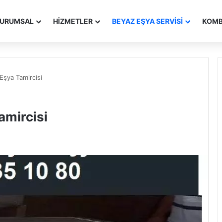
URUMSAL
HIZMETLER
BEYAZ EŞYA SERVISI
KOMBI
şya Tamircisi
mircisi