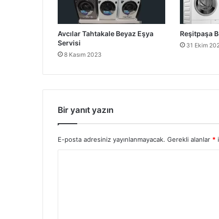
Avcılar Tahtakale Beyaz Eşya
Reşitpaşa B
Servisi
31 Ekim 20
8 Kasım 2023
Bir yanıt yazın
E-posta adresiniz yayınlanmayacak.
Gerekli alanlar
*
i
Y
o
r
u
m